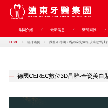
集團介紹
最新消息
醫師團隊
ABOUT
NEWS
Doctor
HOME
臨床案例
微整牙-德國3D晶雕全瓷療程(現場做/馬上好
德國CEREC數位3D晶雕-全瓷美白