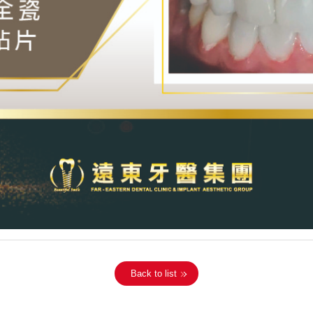
Back to list