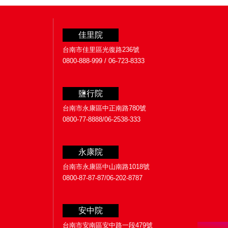
佳里院
台南市佳里區光復路236號
0800-888-999 / 06-723-8333
鹽行院
台南市永康區中正南路780號
0800-77-8888/06-2538-333
永康院
台南市永康區中山南路1018號
0800-87-87-87/06-202-8787
安中院
台南市安南區安中路一段479號