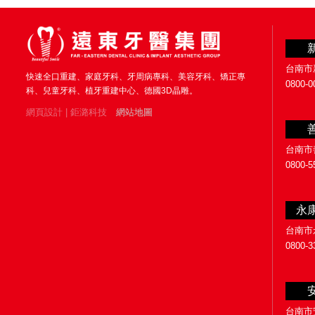
台南市
快速全口重建、家庭牙科、牙周病專科、美容牙科、矯正專
0800-0
科、兒童牙科、植牙重建中心、德國3D晶雕。
網頁設計
| 鉅潞科技
網站地圖
台南市
0800-5
永
台南市
0800-3
台南市