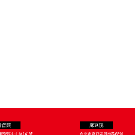
新營院
麻豆院
新營區中山路141號
台南市麻豆區興南路68號