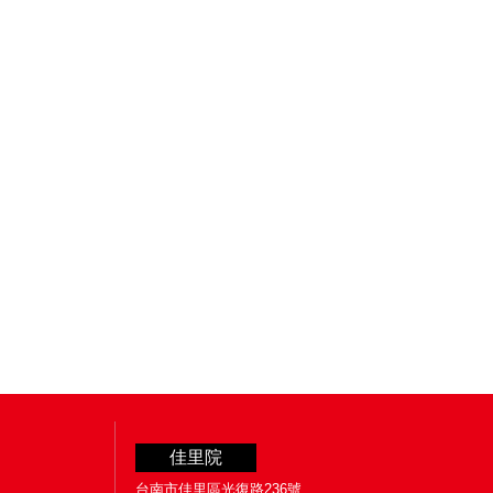
佳里院
台南市佳里區光復路236號